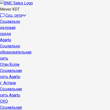
Меню KDT
Соц. сети
Социально
деловая
среда
Agartu
Социально
образовательная
сеть
Отан Бiлiм
Социальная
сеть Agartu
г. Астана
Социальная
сеть Agartu
СКО
Социальная