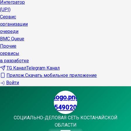
Интегратор
(UPI)
Сервис
организации
очереди
BMC Queue
Прочие
сервисы
в разработке
TG Канал
Telegram Канал
Прилож.
Скачать мобильное приложение
Войти
СОЦИАЛЬНО-ДЕЛОВАЯ СЕТЬ КОСТАНАЙСКОЙ
ОБЛАСТИ