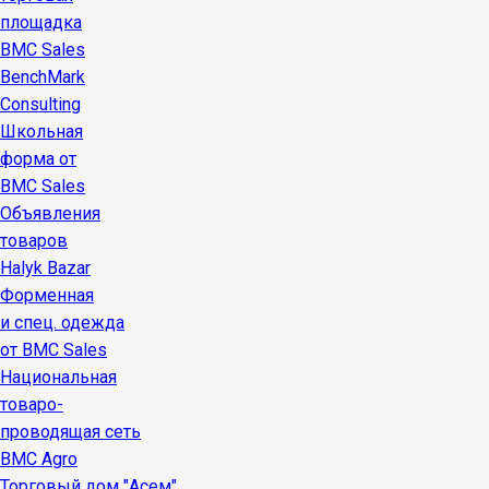
площадка
BMC Sales
BenchMark
Consulting
Школьная
форма от
BMC Sales
Объявления
товаров
Halyk Bazar
Форменная
и спец. одежда
от BMC Sales
Национальная
товаро-
проводящая сеть
BMC Agro
Торговый дом "Асем"